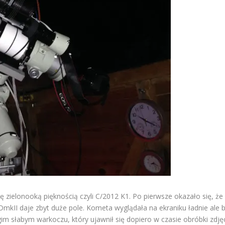
ię zielonooką pięknością czyli C/2012 K1. Po pierwsze okazało się, 
mkII daje zbyt duże pole. Kometa wyglądała na ekraniku ładnie ale 
gim słabym warkoczu, który ujawnił się dopiero w czasie obróbki zdję