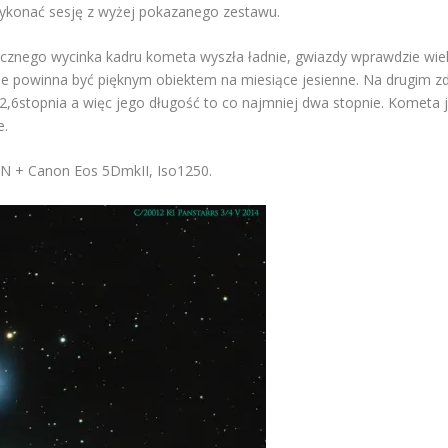
ykonać sesję z wyżej pokazanego zestawu.
nego wycinka kadru kometa wyszła ładnie, gwiazdy wprawdzie wielk
zie powinna być pięknym obiektem na miesiące jesienne. Na drugim zd
6stopnia a więc jego długość to co najmniej dwa stopnie. Kometa je
e.
6N + Canon Eos 5DmkII, Iso1250.