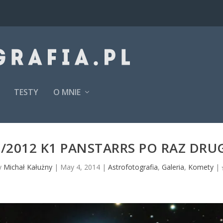
TESTY
O MNIE
/2012 K1 PANSTARRS PO RAZ DRU
y
Michał Kałużny
|
May 4, 2014
|
Astrofotografia
,
Galeria
,
Komety
|