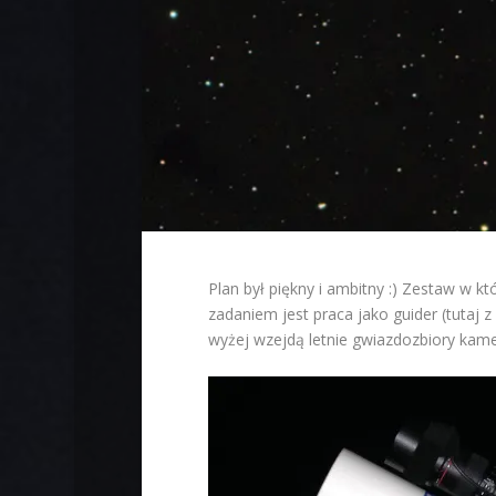
Plan był piękny i ambitny :) Zestaw w 
zadaniem jest praca jako guider (tutaj
wyżej wzejdą letnie gwiazdozbiory kame