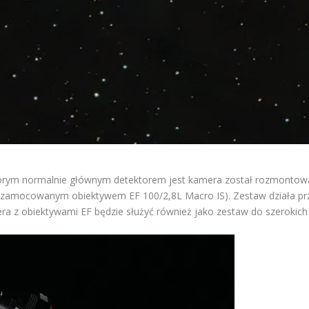
którym normalnie głównym detektorem jest kamera został rozmontowany
 z zamocowanym obiektywem EF 100/2,8L Macro IS). Zestaw działa prz
ra z obiektywami EF będzie służyć również jako zestaw do szerokich