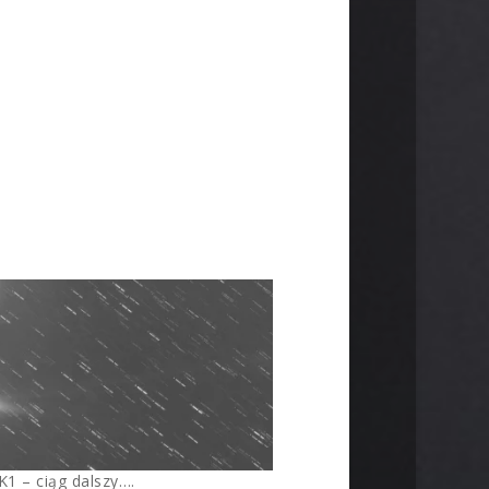
K1 – ciąg dalszy….