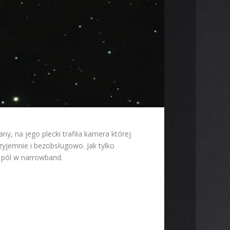
, na jego plecki trafiła kamera której
yjemnie i bezobsługowo. Jak tylko
 pól w narrowband.