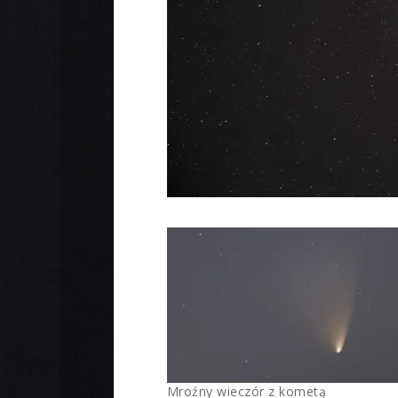
Mroźny wieczór z kometą