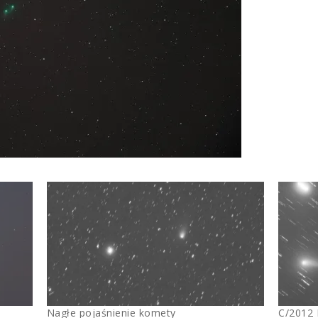
Nagłe pojaśnienie komety
C/2012 