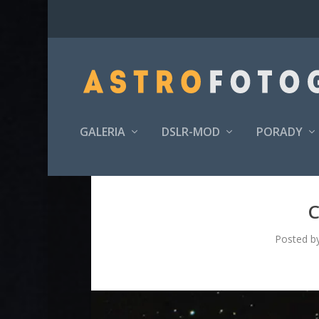
GALERIA
DSLR-MOD
PORADY
C
Posted b