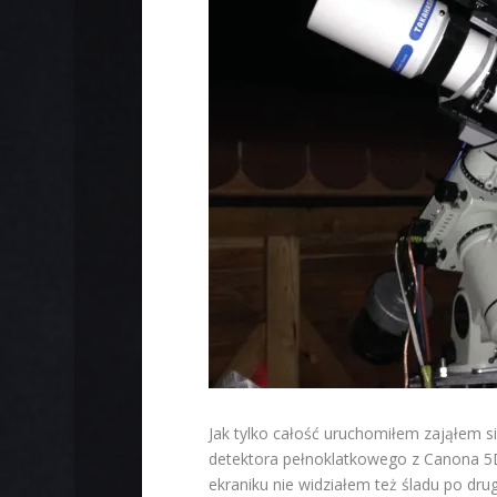
Jak tylko całość uruchomiłem zająłem s
detektora pełnoklatkowego z Canona 5D
ekraniku nie widziałem też śladu po dru