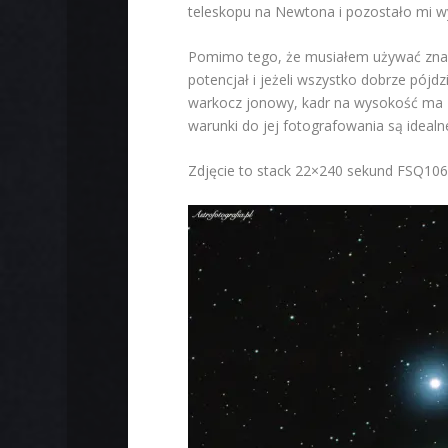
teleskopu na Newtona i pozostało mi w
Pomimo tego, że musiałem używać znacz
potencjał i jeżeli wszystko dobrze pójd
warkocz jonowy, kadr na wysokość ma 2,
warunki do jej fotografowania są idealn
Zdjęcie to stack 22×240 sekund FSQ10