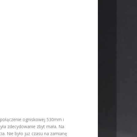
że połączenie ogniskowej 530mm i
była zdecydowanie zbyt mała. Na
cia. Nie było już czasu na zamianę