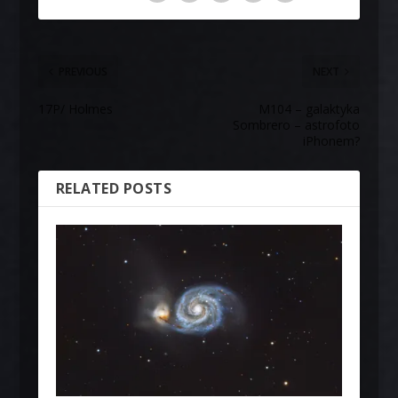
PREVIOUS
NEXT
17P/ Holmes
M104 – galaktyka
Sombrero – astrofoto
iPhonem?
RELATED POSTS