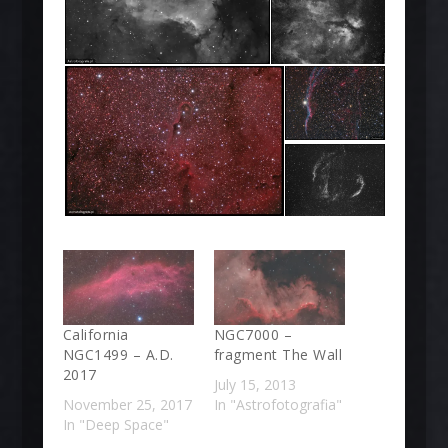
California
NGC7000 –
NGC1499 – A.D.
fragment The Wall
2017
July 15, 2013
November 25, 2017
In "Astrofotografia"
In "Deep Space"