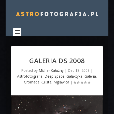
GALERIA DS 2008
Posted by
Michał Kałużny
|
Dec 18, 2008
|
Astrofotografia
,
Deep Space
,
Galaktyka
,
Galeria
,
Gromada Kulista
,
Mgławica
|