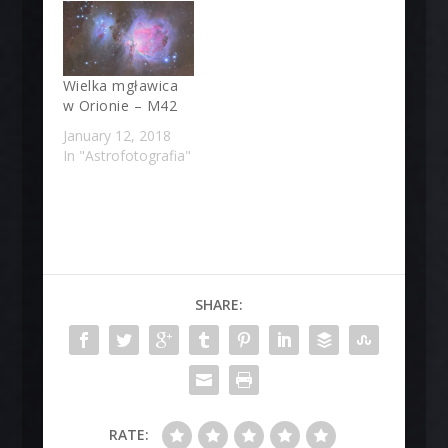
Wielka mgławica
w Orionie – M42
January 12, 2018
In "Astrofotografia"
SHARE:
RATE: